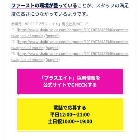
ファーストの環境が整っている
ことが、スタッフの満足
度の高さにつながっているようです。
参照元：VOiCE「プラスエイト」現役社員の口コミ
*1（
https://www.shain-voice.com/corporate/190126786185546/commen
ts/appeal-of-working?page=3
）
*2（
https://www.shain-voice.com/corporate/190126786185546/commen
ts/appeal-of-working?page=4
）
*3（
https://www.shain-voice.com/corporate/190126786185546/commen
ts/appeal-of-working?page=4
）
「プラスエイト」採用情報を
公式サイトでCHECKする
電話で応募する
平日12:00～21:00
土日祝10:00～19:00