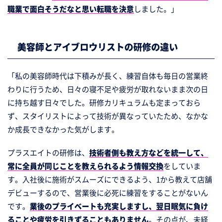
からの中途転職
職業で面白そうだなと思い転職を決意
しました。」
ヘアメイクから転職！未経験でアイブロウリス
トデビュー
美容師とアイブロウリストの研修の違い
覚悟を決めて上京！男性アイブロウリストへの
道のり
「私の美容師時代は下積みが長く、練習自体も毎日の営業終
美容師とアイリストの1年目の違い現役アイリス
トが回答
わりに行うため、日々の寝不足や疲労が取れないまま次の日
に持ち越す日々でした。研修カリキュラムも定まっておら
何歳まで働ける？美容師とアイリストの将来性
ず、スタイリストによって技術が異なっていたため、なかな
眉サロンで必要な資格は?アイブロウリスト技術
か成長できなかった気がします。
上達の裏側
年収UPで心も安定！メンズ眉サロンのアイブロ
プラスエイトの研修は、
技術者側も教え方などを統一して、
ウリスト生活
常に全員が同じことを教えられるよう情報交換
をしていま
美容室からメンズ眉サロンへ！アイブロウリス
す。入社後に施術がスムーズにできるよう、1から教えて店舗
ト転職のコツ
デビューするので、営業後に必死に練習をすることがないん
です。
業後のプライベートも充実しますし、翌日眠気に負け
ることや疲労を引きずることもありません
。その点が、未経