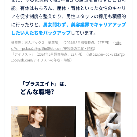
能。有休はもちろん、産休・育休といった女性のキャリ
アを促す制度を整えたり、男性スタッフの採用も積極的
に行ったりと、
男女問わず、美容業界でキャリアアップ
したい人たちをバックアップ
しています。
参照元：求人ボックス「美容師」（2024年5月調査時点、22万円）（
http
s://xn--pckua2a7gp15o89zb.com/美容師の年収・時給
）
「アイリスト」（2024年5月調査時点、23万円）（
https://xn--pckua2a7gp
15o89zb.com/アイリストの年収・時給
）
「プラスエイト」は、
どんな職場?