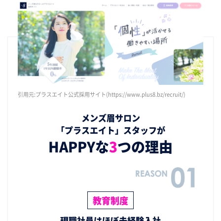
引用元:プラスエイト公式採用サイト(https://www.plus8.bz/recruit/)
メンズ眉サロン
「プラスエイト」スタッフが
HAPPYな
3
つの理由
教育制度
現職社員はほぼ未経験入社