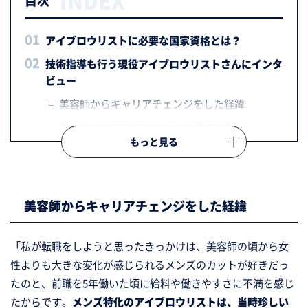
INDEX
目次
アイブロウリストに必要な国家資格とは？
技術指導も行う現役アイブロウリストさんにインタ
ビュー
美容師からキャリアチェンジをした経緯
美容師とアイブロウリストの研修の違い
プラスエイトではどんな研修を行うの？
JBS提携サロンならではの強み
技術向上に力を入れる「プラスエイト」の施術
美容師からキャリアチェンジをした経緯
の魅力
彩香さんが働く「プラスエイト」のPOINT
「私が転職をしようと思ったきっかけは、美容師の頃から女
「プラスエイトで働いてみたい！」という方
性よりも大きな変化が感じられるメンズのカットが好きだっ
へ、彩香さんからメッセージ
たのと、前職を5年働いた頃に給料や働きやすさに不満を感じ
メンズ眉を極めてく！「アイリスト辞めたい」
たからです。
メンズ特化のアイブロウリストは、当時珍しい