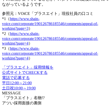
ながっているようです。
参照元：VOiCE「プラスエイト」現役社員の口コミ
*1（
https://www.shain-
voice.com/corporate/190126786185546/comments/appeal-of-
working?page=3
）
*2（
https://www.shain-
voice.com/corporate/190126786185546/comments/appeal-of-
working?page=4
）
*3（
https://www.shain-
voice.com/corporate/190126786185546/comments/appeal-of-
working?page=4
）
「プラスエイト」採用情報を
公式サイトでCHECKする
電話で応募する
平日12:00～21:00
土日祝10:00～19:00
MESSAGE
「プラスエイト」名物!?
アツい採用面接の裏側